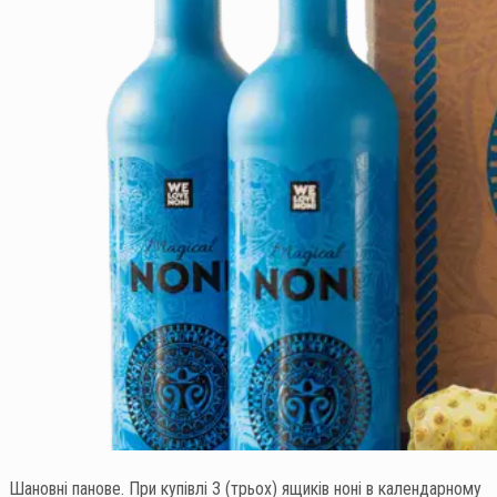
Шановні панове. При купівлі 3 (трьох) ящиків ноні в календарному