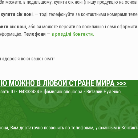
и можете, в подальшому, купити сік ноні (і іншу продукцію на основі н
купити сік ноні
, — тоді телефонуйте за контактними номерами телеф
ти сік ноні,
або ви можете перейти по посиланню і самі оформити 
 інформацію.
Телефони —
в розділі Контакти.
здоров’я всієї вашої сім’ї!
Ю МОЖНО В ЛЮБОЙ СТРАНЕ МИРА >>>
зывать ID - N4833434 и фамилию спонсора - Виталий Руденко
 нони, Вам достаточно позвонить по телефонам, указанным в Конта