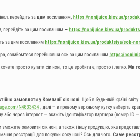
інал, перейдіть за
цим
посиланням
,
https://nonijuice.kiev.ua/produk
, перейдіть за цим посиланням
—
https://nonijuice.kiev.ua/produk
іть за цим посиланням
https://nonijuice.kiev.ua/produktsiya/sok-no
стра, ознайомтеся перейшовши ось за цим посиланням
https://noniju
 хочете просто купити сік ноні, то це зробити є, просто і легко.
Ми г
тійно замовляти у Компанії сік ноні
. Щоб в будь-якій країні світу
ewage.com/N4833434
, далі — в правому верхньому кутку виберіть кра
або через інтернет — вкажіть ідентифікатор партнера (номер ID — 
зможете замовити сік ноні, а також і іншу продукцію, яка представле
имання реєстрації для покупки соку ноні? Ось для чого
. Саме реєст