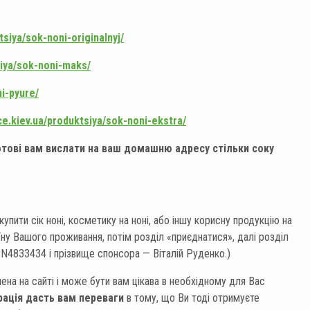
tsiya/sok-noni-originalnyj/
tsiya/sok-noni-maks/
ni-pyure/
ice.kiev.ua/produktsiya/sok-noni-ekstra/
отові вам вислати на ваш домашню адресу стільки соку
 купити сік ноні, косметику на ноні, або іншу корисну продукцію на
їну Вашого проживання, потім розділ «приєднатися», далі розділ
N4833434 і прізвище спонсора — Віталій Руденко.)
на ​​на сайті і може бути вам цікава в необхідному для Вас
рація дасть вам переваги
в тому, що Ви тоді отримуєте