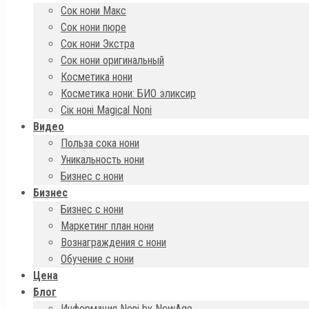
Сок нони Макс
Сок нони пюре
Сок нони Экстра
Сок нони оригинальный
Косметика нони
Косметика нони: БИО эликсир
Сік ноні Magical Noni
Видео
Польза сока нони
Уникальность нони
Бизнес с нони
Бизнес
Бизнес с нони
Маркетинг план нони
Вознаграждения с нони
Обучение с нони
Цена
Блог
Информация Noni by NewAge