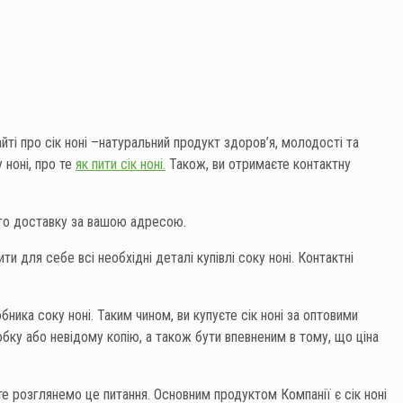
ті про сік ноні –натуральний продукт здоров’я, молодості та
 ноні, про те
як пити сік ноні.
Також, ви отримаєте контактну
його доставку за вашою адресою.
чнити для себе всі необхідні деталі купівлі соку ноні. Контактні
ника соку ноні. Таким чином, ви купуєте сік ноні за оптовими
робку або невідому копію, а також бути впевненим в тому, що ціна
йте розглянемо це питання. Основним продуктом Компанії є сік ноні