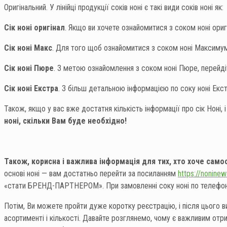
Оригінальний. У лінійці продукції соків ноні є такі види соків ноні як:
Сік ноні оригінал
. Якщо ви хочете ознайомитися з соком ноні ориг
Сік ноні Макс
. Для того щоб ознайомитися з соком ноні Максимум
Сік ноні Пюре
. З метою ознайомлення з соком ноні Пюре, перейд
Сік ноні Екстра
. З більш детальною інформацією по соку ноні Ек
Також, якщо у вас вже достатня кількість інформації про сік Ноні, і
ноні, скільки Вам буде необхідно!
Також, корисна і важлива інформація для тих, хто хоче самос
основі ноні — вам достатньо перейти за посиланням
https://nonin
«стати БРЕНД-ПАРТНЕРОМ». При замовленні соку ноні по телефону 
Потім, Ви можете пройти дуже коротку реєстрацію, і після цього ви 
асортименті і кількості. Давайте розглянемо, чому є важливим отр