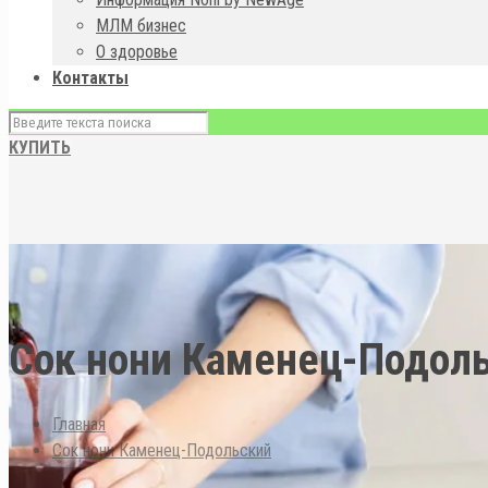
МЛМ бизнес
О здоровье
Контакты
КУПИТЬ
Сок нони Каменец-Подол
Главная
Сок нони Каменец-Подольский