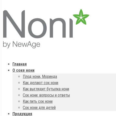
Главная
О соке нони
Плод нони, Моринда
Как делают сок нони
Как выглядит бутылка нони
Сок нони: вопросы и ответы
Как пить сок нони
Сок нони для детей
Продукция