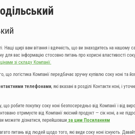
одільський
ький
 Нащі щирі вам вітання і вдячність, що ви знаходитесь на нашому сай
ну для вас інформацію стосовно питань про корисні властивості соку
цінами зі складу Компанії.
ого, що логістика Компанії передбачає зручну купівлю соку ноні та 
контактними телефонами
, які вказані в розділі Контакти ноні, і уто
що робите покупку соку ноні безпосередньо від Компанії і від вироб
нтовано отримуєте від Компанії якісний продукт — сік ноні, а не під
 ви можете дізнатися, перейшовши
за цим Посиланням
багато питань від людей щодо того, які види соку ноні існують. Дава