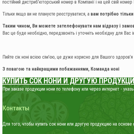
постійний дистриб’юторський номер в Компанії і на цей свій номер В
Тільки якщо ви не плануєте реєструватися, а
вам потрібно тільки 
Таким чином, Ви можете зателефонувати нам відразу і замови
Вас це буде необхідно, передзвоніть і уточніть необхідну для Вас
Пийте сік ноні всією сім’єю, це дуже корисно для Вашого здоров’я і 
З повагою та найкращими побажаннями, Команда ноні
КУПИТЬ СОК НОНИ
И ДРУГУЮ ПРОДУКЦИ
При заказе продукции нони по телефону или через интернет - ука
Контакты
Для того, чтобы купить сок нони или другую продукцию на основе