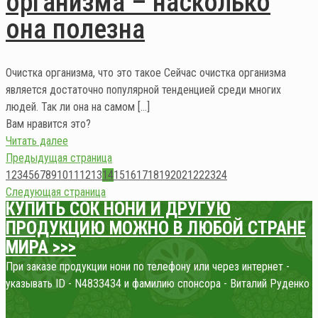
организма – насколько
она полезна
Очистка организма, что это такое Сейчас очистка организма
является достаточно популярной тенденцией среди многих
людей. Так ли она на самом
[…]
Вам нравится это?
Читать далее
Предыдущая страница
1
2
3
4
5
6
7
8
9
10
11
12
13
14
15
16
17
18
19
20
21
22
23
24
Следующая страница
КУПИТЬ СОК НОНИ
И ДРУГУЮ
ПРОДУКЦИЮ МОЖНО В ЛЮБОЙ СТРАНЕ
МИРА >>>
При заказе продукции нони по телефону или через интернет -
указывать ID - N4833434 и фамилию спонсора - Виталий Руденко