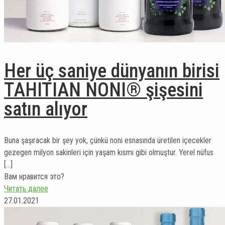
Her üç saniye dünyanın birisi
TAHITIAN NONI® şişesini
satın alıyor
Buna şaşıracak bir şey yok, çünkü noni esnasında üretilen içecekler
gezegen milyon sakinleri için yaşam kısmı gibi olmuştur. Yerel nüfus
[…]
Вам нравится это?
Читать далее
27.01.2021